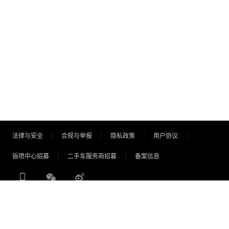
法律与安全
合规与举报
隐私政策
用户协议
钣喷中心招募
二手车服务商招募
备案信息
©2026 京ICP备19003172号
京公网安备11011302001865号
北京车励行信息技术有限公司@版权所有
增值电信业务经营许可证：编号京B2-20191092/编号B2-20196074